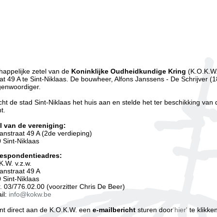
appelijke zetel van de
Koninklijke Oudheidkundige Kring
(K.O.K.W.
t 49 A te Sint-Niklaas. De bouwheer, Alfons Janssens - De Schrijver (18
genwoordiger.
ht de stad Sint-Niklaas het huis aan en stelde het ter beschikking van 
t.
el van de vereniging:
nstraat 49 A (2de verdieping)
 Sint-Niklaas
respondentieadres:
K.W. v.z.w.
nstraat 49 A
 Sint-Niklaas
r. 03/776.02.00 (voorzitter Chris De Beer)
il:
info@kokw.be
nt direct aan de K.O.K.W. een
e-mailbericht
sturen door
'
hier
'
te klikken