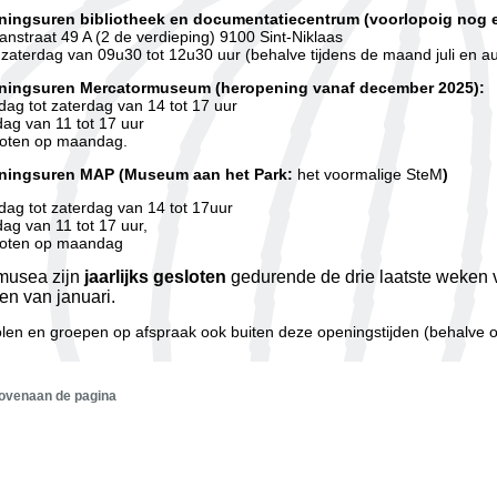
ingsuren bibliotheek en documentatiecentrum (voorlopoig nog e
nstraat 49 A (2 de verdieping) 9100 Sint-Niklaas
 zaterdag van 09u30 tot 12u30 uur (behalve tijdens de maand juli en a
ningsuren Mercatormuseum (heropening vanaf december 2025):
dag tot zaterdag van 14 tot 17 uur
ag van 11 tot 17 uur
oten op maandag.
ningsuren
MAP (Museum aan het Park:
het voormalige SteM
)
dag tot zaterdag van 14 tot 17uur
ag van 11 tot 17 uur,
oten op maandag
musea zijn
jaarlijks gesloten
gedurende de drie laatste weken 
n van januari.
len en groepen op afspraak ook buiten deze openingstijden (behalve
bovenaan de pagina