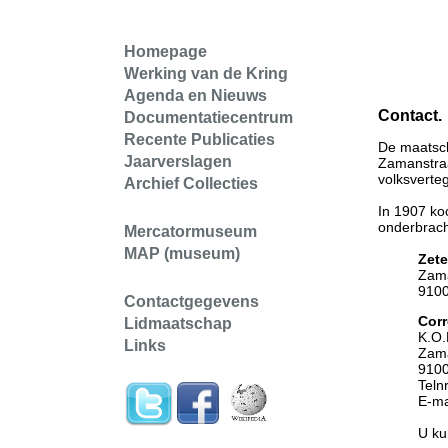
Homepage
Werking van de Kring
Agenda en Nieuws
Contact.
Documentatiecentrum
Recente Publicaties
De maatsch
Jaarverslagen
Zamanstraa
volksverte
Archief Collecties
In 1907 koc
onderbrach
Mercatormuseum
MAP (museum)
Ze
t
Zama
9100
Contactgegevens
Cor
Lidmaatschap
K.O.
Links
Zama
9100
Teln
E-ma
U ku