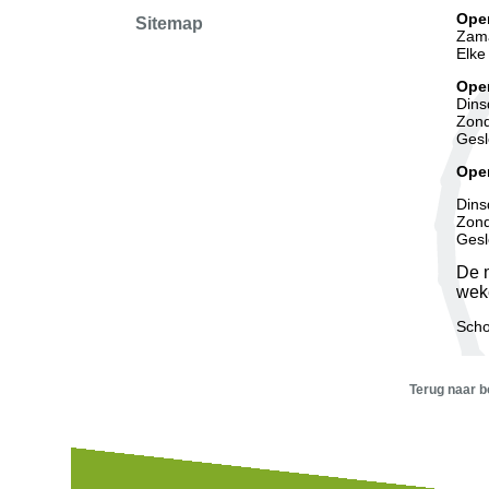
Open
Sitemap
Zama
Elke
Ope
Dins
Zond
Gesl
Ope
Dins
Zond
Gesl
De 
weke
Scho
Terug naar 