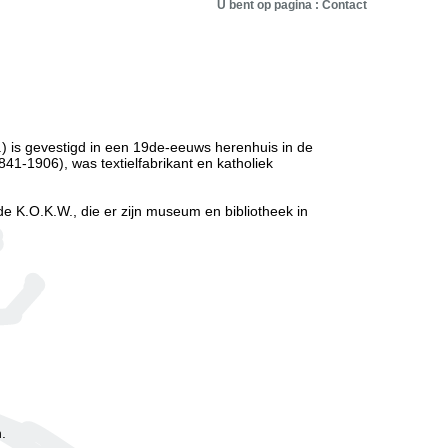
U bent op pagina : Contact
) is gevestigd in een 19de-eeuws herenhuis in de
41-1906), was textielfabrikant en katholiek
de K.O.K.W., die er zijn museum en bibliotheek in
.