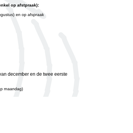
nkel op afstpraak):
ugustus) en op afspraak
van december en de twee eerste
 op maandag)