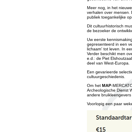
Meer nog, in het nieuwe
verhalen over mensen. D
publiek toegankelijke o
Dit cultuurhistorisch mu
de bezoeker de ontwikke
Uw eerste kennismaking
gepresenteerd in een ve
lichaam' tot leven. In 
Verder beschikt men over
e.d.: de Piet Elshoutzaa
deel van West-Europa.
Een gevarieerde selecti
cultuurgeschiedenis.
Om het
MAP
-MERCATOR 
Archeologische Dienst 
andere bruikleengevers 
Voorlopig een paar weke