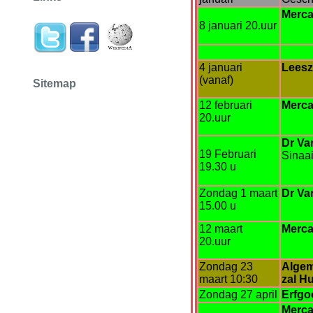
Merca
8 januari 20.uur
4 januari
Leesz
(vanaf)
Sitemap
12 februari
Merca
20.uur
Dr Va
19 Februari
Sinaai
19.30 u
Zondag 1 maart
Dr Va
15.00 u
12 maart
Merca
20.uur
Zondag 23
Algem
maart 10:30
zal H
Zondag 27 april
Erfgo
Merca