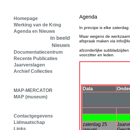
Agenda
Homepage
Werking van de Kring
In principe is elke zaterdag
Agenda en Nieuws
Maar wegens de werkzaamhe
In beeld
afspraak maken via info@
Nieuws
Wij vragen de leden om de o
afzonderlijke subbladzijden
Documentatiecentrum
voorzitter en leden.
Recente Publicaties
Jaarverslagen
Archief Collecties
Data
Onde
MAP-MERCATOR
MAP (museum)
Contactgegevens
Lidmaatschap
zaterdag 25
Jaarv
Links
januari
Gesch