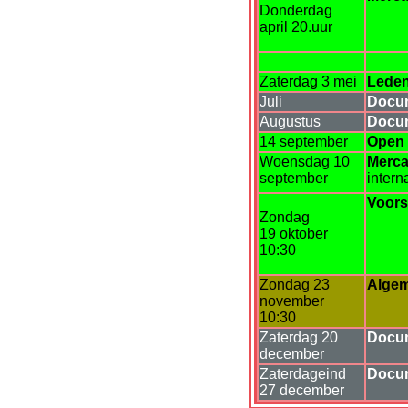
Donderdag
april 20.uur
Zaterdag 3 mei
Leden
Juli
Docum
Augustus
Docum
14 september
Open
Woensdag 10
Merca
september
inter
Voors
Zondag
19 oktober
10:30
Zondag 23
Alge
november
10:30
Zaterdag 20
Docum
december
Zaterdageind
Docum
27 december