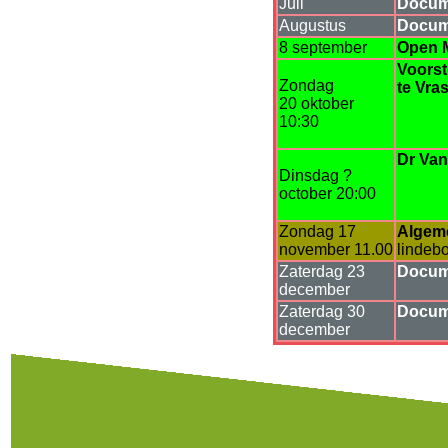
Juli
Docum
Augustus
Docum
8 september
Open 
Voorst
Zondag
te Vra
20 oktober
10:30
Dr Van
Dinsdag ?
october 20:00
Zondag 17
Algem
november 11.00
lindeb
Zaterdag 23
Docum
december
Zaterdag 30
Docum
december