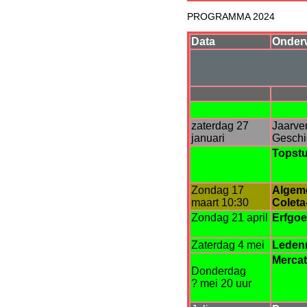
PROGRAMMA 2024
Data
Onder
zaterdag 27
Jaarve
januari
Geschi
Topstu
Zondag 17
Algeme
maart 10:30
Coleta
Zondag 21 april
Erfgo
Zaterdag 4 mei
Leden
Mercat
Donderdag
? mei 20 uur