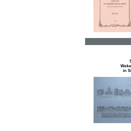
Wekel
in S