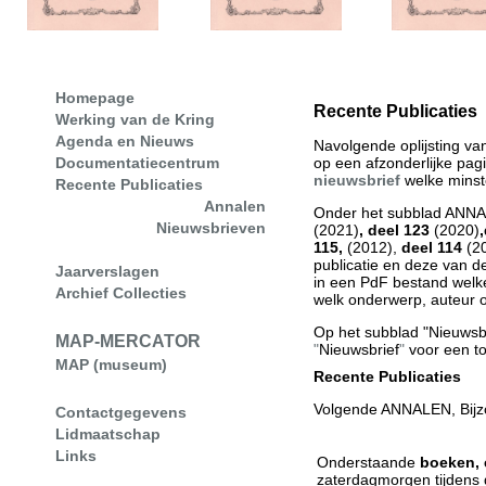
Homepage
Recente Publicaties
Werking van de Kring
Agenda en Nieuws
Navolgende oplijsting va
op een afzonderlijke pag
Documentatiecentrum
nieuwsbrief
welke minste
Recente Publicaties
Annalen
Onder het subblad ANNAL
Nieuwsbrieven
(2021)
,
deel 123
(2020)
,
115,
(2012),
deel 114
(2
publicatie en deze van 
Jaarverslagen
in een PdF bestand welke
Archief Collecties
welk onderwerp, auteur of
Op het subblad "Nieuwsbr
MAP-MERCATOR
"
Nieuwsbrief
"
voor een to
MAP (museum)
Recente Publicaties
Volgende ANNALEN, Bijzon
Contactgegevens
Lidmaatschap
Links
Onderstaande
boeken, 
zaterdagmorgen tijdens d