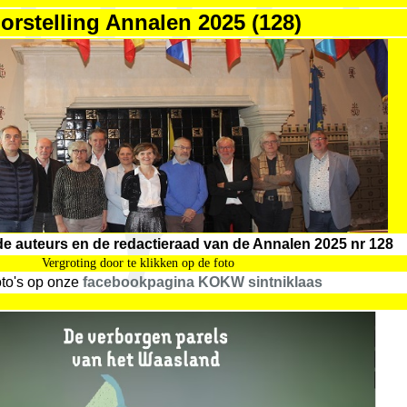
orstelling Annalen 2025 (128)
e auteurs en de redactieraad van de Annalen 2025 nr 128
Vergroting door te klikken op de foto
oto's op onze
facebookpagina KOKW sintniklaas