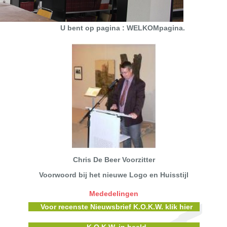
U bent op pagina : WELKOMpagina.
Chris De Beer Voorzitter
Voorwoord bij het nieuwe Logo en Huisstijl
Mededelingen
K
Voor recenste Nieuwsbrief K.O.K.W. klik hier