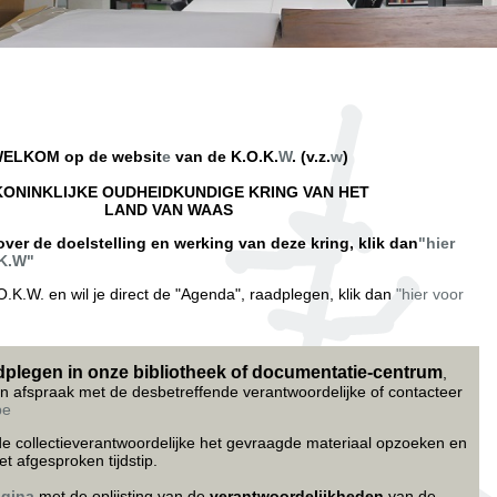
ELKOM op de websit
e
van de K.O.K.
W
. (v.z.
w
)
KONINKLIJKE OUDHEIDKUNDIGE KRING VAN HET
LAND VAN WAAS
over de doelstelling en werking van deze kring, klik dan
"hier
.K.W"
O.K.W. en wil je direct de "Agenda", raadplegen, klik dan
"hier voor
dplegen in onze bibliotheek of documentatie-centrum
,
 afspraak met de desbetreffende verantwoordelijke of contacteer
be
e collectieverantwoordelijke het gevraagde materiaal opzoeken en
t afgesproken tijdstip
.
agina
met de oplijsting van de
verantwoordelijkheden
van de