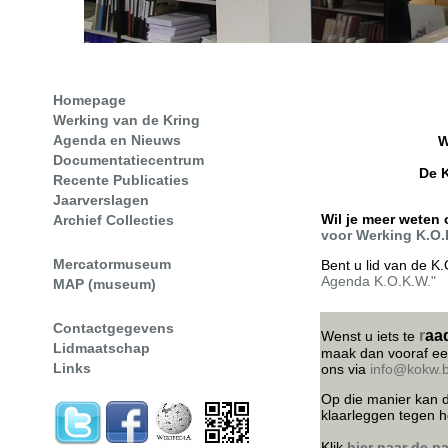
Homepage
Werking van de Kring
Agenda en Nieuws
W
Documentatiecentrum
De 
Recente Publicaties
Jaarverslagen
Wil je meer weten 
Archief Collecties
voor Werking K.O
Mercatormuseum
Bent u lid van de K.
Agenda K.O.K.W."
MAP (museum)
Contactgegevens
r
aa
Wenst u iets te
Lidmaatschap
maak dan vooraf een
Links
ons via
info@kokw.
Op die manier kan d
klaarleggen tegen he
Klik
hier naar de p