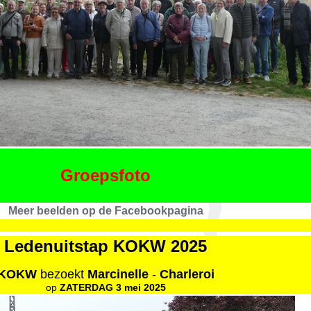
Groepsfoto
Meer beelden op de Facebookpagina
Ledenuitstap KOKW 2025
KOKW
bezoekt
Marcinelle
-
Charleroi
op
ZATERDAG 3 mei 2025