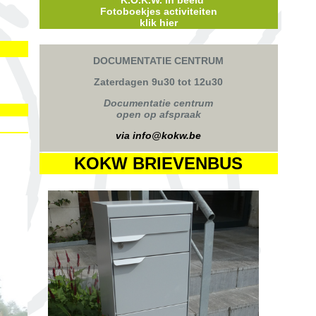
K
K.O.K.W. in beeld
Fotoboekjes
activiteiten
klik hier
DOCUMENTATIE CENTRUM
Zaterdagen 9u30 tot 12u30
Documentatie centrum
open op afspraak
via info@kokw.be
KOKW BRIEVENBUS