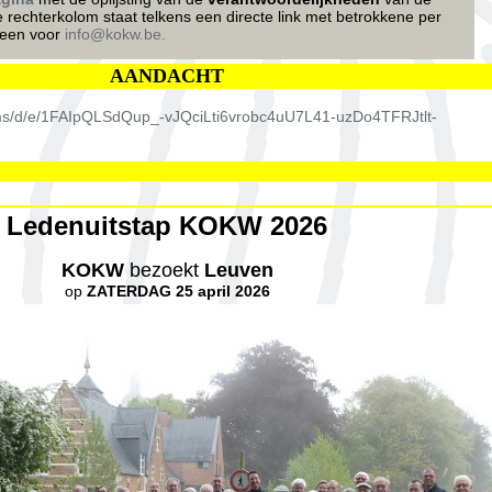
e rechterkolom staat telkens een directe link met betrokkene per
meen voor
info@kokw.be.
AANDACHT
rms/d/e/1FAIpQLSdQup_-vJQciLti6vrobc4uU7L41-uzDo4TFRJtlt-
Ledenuitstap KOKW 2026
KOKW
bezoekt
Leuven
op
ZATERDAG 25 april 2026