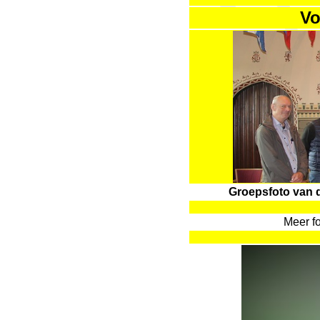
Vo
Groepsfoto van d
Meer f