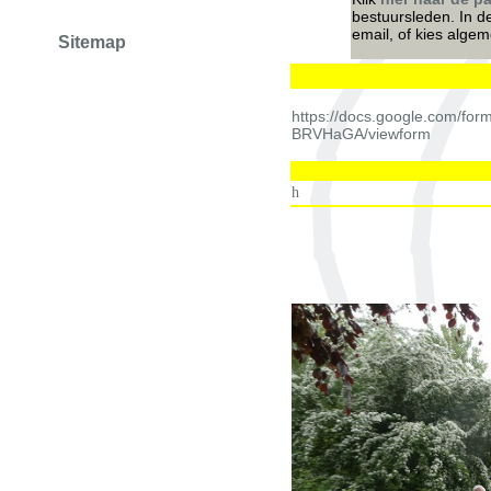
bestuursleden. In d
email, of kies alge
Sitemap
https://docs.google.com/fo
BRVHaGA/viewform
h