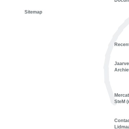
Docum
Sitemap
Recent
Jaarve
Archie
Merca
SteM 
Conta
Lidma