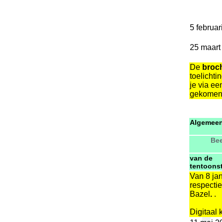
5 februar
25 maart
De
broc
toelichti
je via e
gekomen
Algemee
Bee
van de
tentoonst
Van 8 ja
respectie
Bazel
.
.
Digitaal 