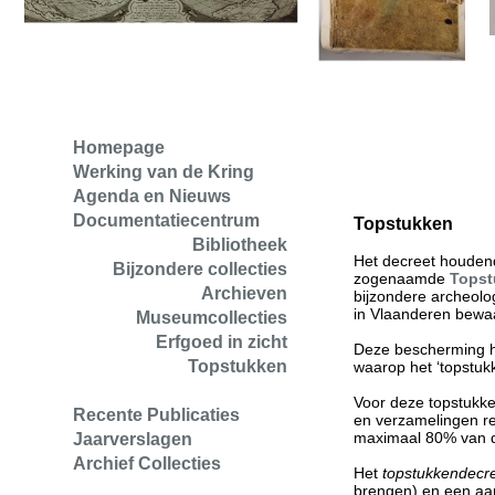
Homepage
Werking van de Kring
Agenda en Nieuws
Documentatiecentrum
Topstukken
Bibliotheek
Het decreet houdend
Bijzondere collecties
zogenaamde
Topst
Archieven
bijzondere archeolo
in Vlaanderen bewaa
Museumcollecties
Erfgoed in zicht
Deze bescherming h
Topstukken
waarop het ‘topstukk
Voor deze topstukk
Recente Publicaties
en verzamelingen re
maximaal 80% van d
Jaarverslagen
Archief Collecties
Het
topstukkendecr
brengen) en een aan