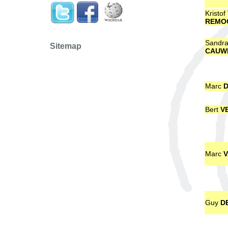
Kristof
REMO
Sandr
Sitemap
CAUW
Marc
D
Bert
V
Marc
V
Guy
DE