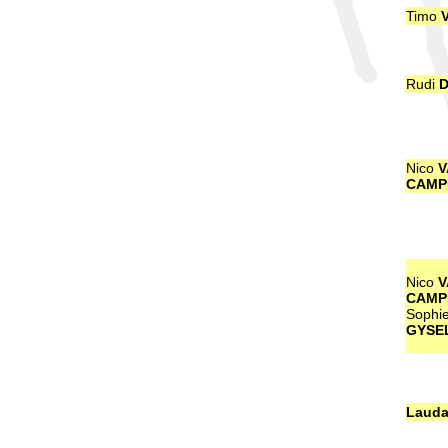
Timo
Rudi
D
Nico
V
CAMP
Nico
V
CAMP
Sophi
GYSE
Lauda