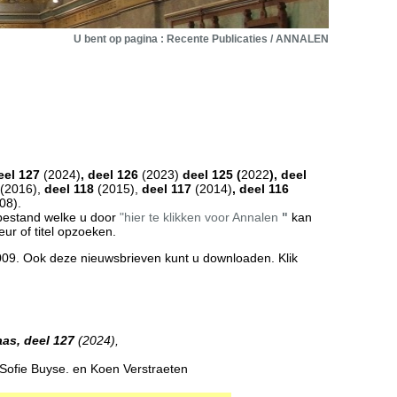
U bent op pagina : Recente Publicaties / ANNALEN
eel 127
(2024)
, deel 126
(2023)
deel 125 (
2022
), deel
(2016),
deel 118
(2015),
deel 117
(2014)
, deel 116
08).
bestand welke u door
"hier te klikken voor Annalen
"
kan
ur of titel opzoeken.
09. Ook deze nieuwsbrieven kunt u downloaden. Klik
as, deel 127
(2024),
Sofie Buyse. en Koen Verstraeten