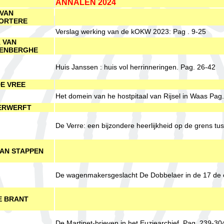
ANNALEN 2024
VAN
ORTERE
Verslag werking van de kOKW 2023: Pag . 9-25
a
VAN
ENBERGHE
Huis Janssen : huis vol herrinneringen. Pag. 26-42
E VREE
Het domein van he hostpitaal van Rijsel in Waas Pag
ERWERFT
De Verre: een bijzondere heerlijkheid op de grens t
AN STAPPEN
De wagenmakersgeslacht De Dobbelaer in de 17 de 
 BRANT
De Martinet-brieven in het Euziearchief. Pag. 239-30