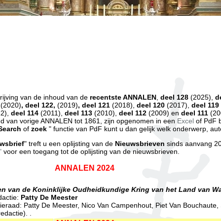
ijving van de inhoud van de
recentste ANNALEN
,
deel 128
(2025),
d
3
(2020)
,
deel 122,
(2019)
, deel 121
(2018),
deel 120
(2017),
deel 119
2),
deel 114
(2011),
deel
113
(2010),
deel 112
(2009) en
deel 111
(20
d van vorige ANNALEN tot 1861, zijn opgenomen in een
Excel
of PdF 
Search
of
zoek
" functie van PdF kunt u dan gelijk welk onderwerp, aute
wsbrief
" treft u een oplijsting van de
Nieuwsbrieven
sinds aanvang 20
"
voor een toegang tot de oplijsting van de nieuwsbrieven.
ANNALEN 2024
n van de Koninklijke Oudheidkundige Kring van het Land van Wa
dactie:
Patty De Meester
ieraad: Patty De Meester, Nico Van Campenhout, Piet Van Bouchaute, 
edactie). .