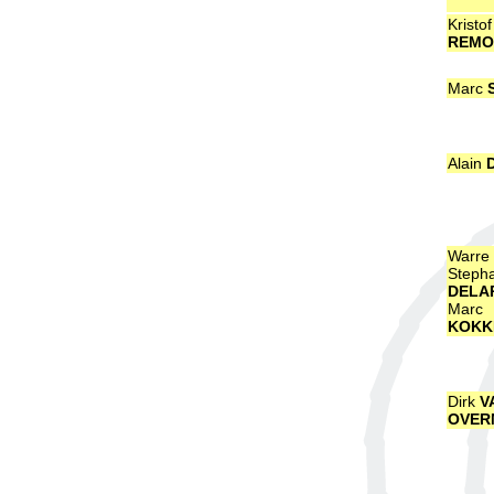
Kristof
REMO
Marc
Alain
Warre
Steph
DELA
Marc
KOKK
Dirk
V
OVER