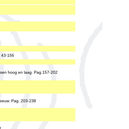
. 43-156
ussen hoog en laag. Pag.157-202
eeuw. Pag. 203-238
4