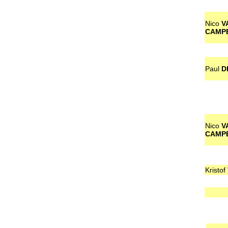
Nico
V
CAMP
Paul
D
Nico
V
CAMP
Kristof