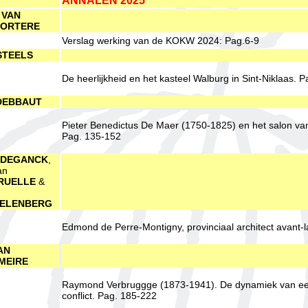
ANNALEN 2025
VAN
ORTERE
Verslag werking van de KOKW 2024: Pag.6-9
STEELS
De heerlijkheid en het kasteel Walburg in Sint-Niklaas. P
DEBBAUT
Pieter Benedictus De Maer (1750-1825) en het salon van
Pag. 135-152
DEGANCK
,
an
RUELLE
&
ELENBERG
Edmond de Perre-Montigny, provinciaal architect avant-la
AN
MEIRE
Raymond Verbruggge (1873-1941). De dynamiek van ee
conflict. Pag. 185-222