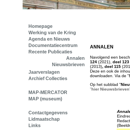
Homepage
Werking van de Kring
Agenda en Nieuws
Documentatiecentrum
ANNALEN
Recente Publicaties
Navolgend een beschr
Annalen
124
(2021),
deel 12
Nieuwsbrieven
(2013)
, deel 115
(201
Deze en ook de inhou
Jaarverslagen
downloaden. Via de "
Archief Collecties
Op het subblad "
Nieu
"
hier Nieuwsbrieven
MAP-MERCATOR
MAP (museum)
Annale
Contactgegevens
Eindre
Lidmaatschap
Redact
Links
(Beeldr